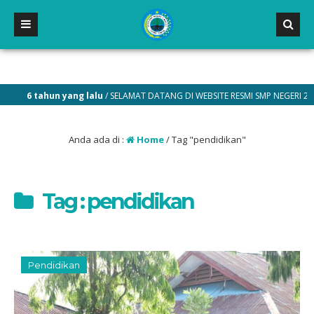
yang lalu
/ SELAMAT DATANG DI WEBSITE RESMI SMP NEGERI 2 MALILI
Anda ada di :
Home
/
Tag "pendidikan"
Tag : pendidikan
Pendidikan