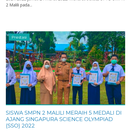
2 Malili pada...
Prestasi
SISWA SMPN 2 MALILI MERAIH 5 MEDALI DI
AJANG SINGAPURA SCIENCE OLYMPIAD
(SSO) 2022