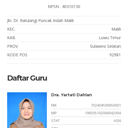
NPSN : 40310130
Jln. Dr. Ratulangi Puncak Indah Malili
KEC.
Malili
KAB.
Luwu Timur
PROV.
Sulawesi Selatan
KODE POS
92981
Daftar Guru
Dra. Yartati Dahlan
NIK
732404500650001
22
NIP
196505102006042004
NS
STAT
ASN