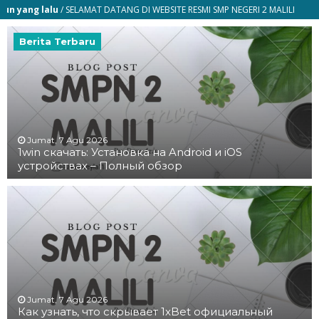
lu
/ SELAMAT DATANG DI WEBSITE RESMI SMP NEGERI 2 MALILI
Berita Terbaru
Jumat, 7 Agu 2026
1win скачать: Установка на Android и iOS
устройствах – Полный обзор
Jumat, 7 Agu 2026
Как узнать, что скрывает 1xBet официальный