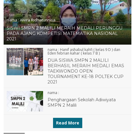
nama :
Alvira Ridhatunnisa
SISWI SMPN 2 MALILI MERAIH MEDALI PERUNGGU
PADA AJANG KOMPETISI MATEMATIKA NASIONAL
2021
nama :
Hanif ashabul kahfi ( kelas 9 D ) dan
Eden febrian kahar ( kelas 7 B )
DUA SISWA SMPN 2 MALILI
BERHASIL MERAIH MEDALI EMAS
TAEKWONDO OPEN
TOURNAMENT KE-18 POLTEK CUP
2021
nama :
Penghargaan Sekolah Adiwiyata
SMPN 2 Malili
Read More