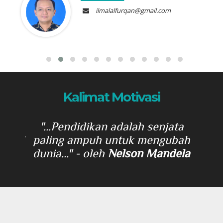
ilmalalfurqan@gmail.com
Kalimat Motivasi
kar
"...Pendidikan adalah senjata
".
...."
paling ampuh untuk mengubah
yang
dunia..."
- oleh
Nelson Mandela