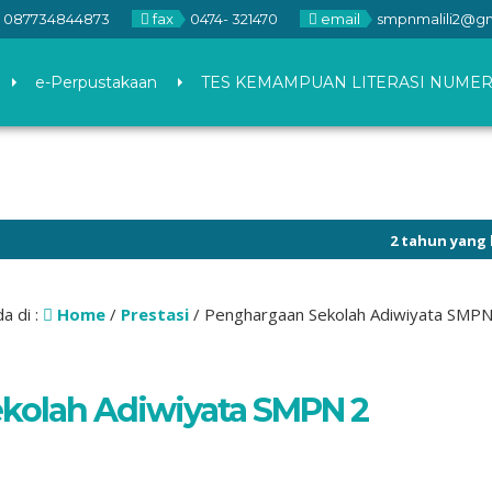
087734844873
fax
0474- 321470
email
smpnmalili2@g
e-Perpustakaan
TES KEMAMPUAN LITERASI NUMER
2 tahun yang lalu
/
a di :
Home
/
Prestasi
/
Penghargaan Sekolah Adiwiyata SMPN 
kolah Adiwiyata SMPN 2