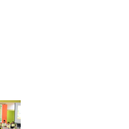
S.Pd.
Isni Hamka, S.Pd.I
NIK
7317086202
NIP
198402222014
PNS
STAT