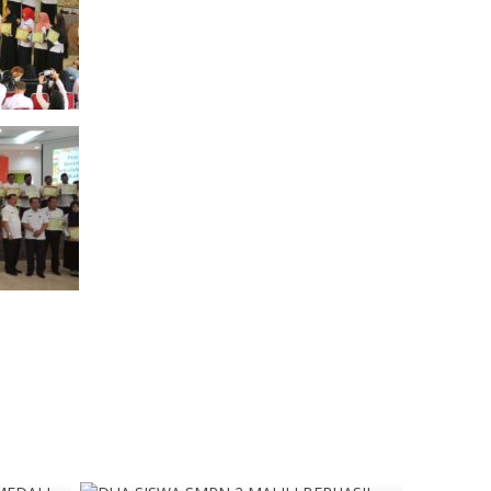
Guru Mapel
GTK
Guru Mata Pelajaran Bahasa 