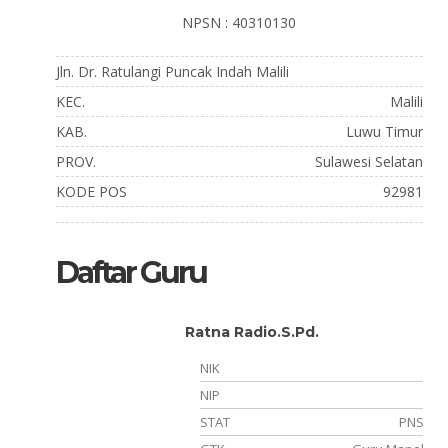
NPSN : 40310130
Jln. Dr. Ratulangi Puncak Indah Malili
KEC.
Malili
KAB.
Luwu Timur
PROV.
Sulawesi Selatan
KODE POS
92981
Daftar Guru
Ratna Radio.S.Pd.
840002
NIK
102001
NIP
ASN
STAT
PNS