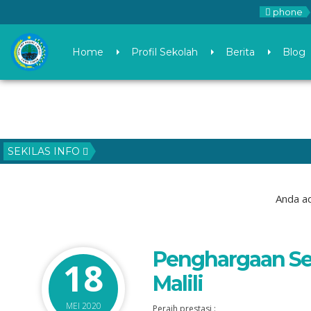
phone
Home
Profil Sekolah
Berita
Blog
SEKILAS INFO
Anda ad
Penghargaan Se
18
Malili
MEI 2020
Peraih prestasi :