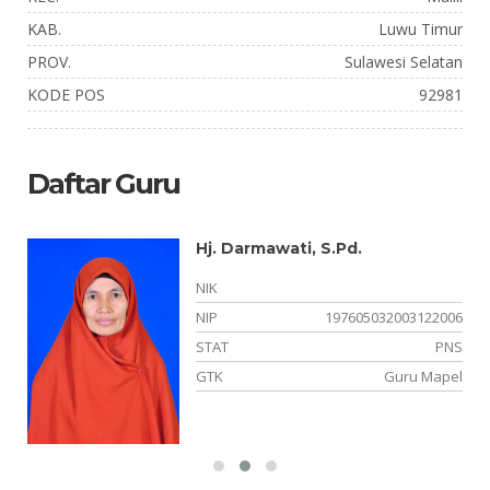
KAB.
Luwu Timur
PROV.
Sulawesi Selatan
KODE POS
92981
Daftar Guru
Hj. Darmawati, S.Pd.
NIK
02
NIP
197605032003122006
NS
STAT
PNS
el
GTK
Guru Mapel