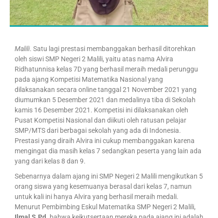
Malili
. Satu lagi prestasi membanggakan berhasil ditorehkan
oleh siswi SMP Negeri 2 Malili, yaitu atas nama Alvira
Ridhatunnisa kelas 7D yang berhasil meraih medali perunggu
pada ajang Kompetisi Matematika Nasional yang
dilaksanakan secara online tanggal 21 November 2021 yang
diumumkan 5 Desember 2021 dan medalinya tiba di Sekolah
kamis 16 Desember 2021. Kompetisi ini dilaksanakan oleh
Pusat Kompetisi Nasional dan diikuti oleh ratusan pelajar
SMP/MTS dari berbagai sekolah yang ada di Indonesia.
Prestasi yang diraih Alvira ini cukup membanggakan karena
mengingat dia masih kelas 7 sedangkan peserta yang lain ada
yang dari kelas 8 dan 9.
Sebenarnya dalam ajang ini SMP Negeri 2 Malili mengikutkan 5
orang siswa yang kesemuanya berasal dari kelas 7, namun
untuk kali ini hanya Alvira yang berhasil meraih medali.
Menurut Pembimbing Eskul Matematika SMP Negeri 2 Malili,
Ilmal,S.Pd.
bahwa keikutsertaan mereka pada ajang ini adalah