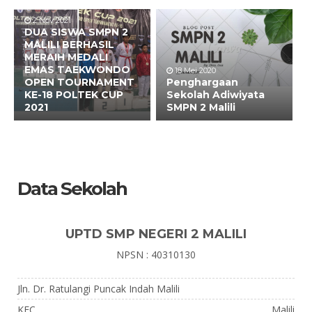
2 Nov 2021
DUA SISWA SMPN 2
MALILI BERHASIL
MERAIH MEDALI
EMAS TAEKWONDO
18 Mei 2020
OPEN TOURNAMENT
Penghargaan
KE-18 POLTEK CUP
Sekolah Adiwiyata
2021
SMPN 2 Malili
Data Sekolah
UPTD SMP NEGERI 2 MALILI
NPSN : 40310130
Jln. Dr. Ratulangi Puncak Indah Malili
KEC.
Malili