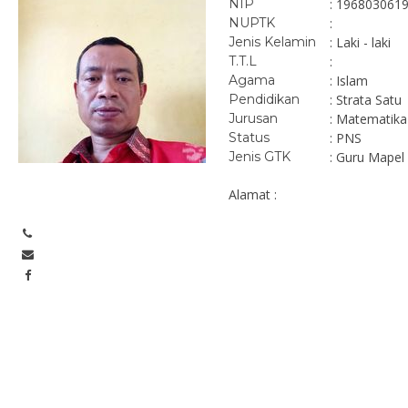
NIP
: 196803061
NUPTK
:
Jenis Kelamin
: Laki - laki
T.T.L
:
Agama
: Islam
Pendidikan
: Strata Satu
Jurusan
: Matematika
Status
: PNS
Jenis GTK
: Guru Mapel
Alamat :
Mardiah As’ad, M.Pd.I
Dra. Amperiani M
NIK
196904271994122008
NIP
19
ASN
STAT