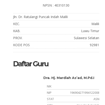
NPSN : 40310130
Jln. Dr. Ratulangi Puncak Indah Malili
KEC.
Malili
KAB.
Luwu Timur
PROV.
Sulawesi Selatan
KODE POS
92981
Daftar Guru
Dra. Hj. Mardiah As’ad, M.Pd.I
780001
NIK
021007
NIP
196904271994122008
PNS
STAT
ASN