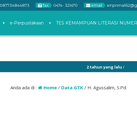
087734844873
fax
0474- 321470
email
smpnmalili2@g
e-Perpustakaan
TES KEMAMPUAN LITERASI NUMER
2 tahun yang lalu
/
6 
Anda ada di :
Home
/
Data GTK
/
H. Agussalim, S.Pd.