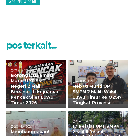
SMPN 2 Malili
pos terkait...
26 Jul 2026
Borong Dua Emas!
Murid UPT SMP
4 Jun 2026
Negeri 2 Malili
Hebat! Murid UPT
Bersinar di Kejuaraan
SMPN 2 Malili Wakili
Pencak Silat Luwu
Luwu Timur ke O2SN
Timur 2026
Tingkat Provinsi
6 Apr 2026
17 Pelajar UPT SMPN
20 Mei 2026
Membanggakan!
2 Malili Resmi