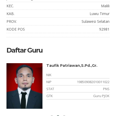
KEC.
Malili
KAB.
Luwu Timur
PROV.
Sulawesi Selatan
KODE POS
92981
Daftar Guru
Taufik Patriawan,S.Pd.,Gr.
NIK
08
NIP
198509082010011022
SN
STAT
PNS
ah
GTK
Guru PJOK