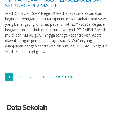
HIKMAH ISRA MI’RAJ MENGGEMA DI UPT
SMP NEGERI 2 MALILI
Malili,OSIS UPT SMP Negeri 2 Malili sukses melaksanakan
kegiatan Peringatan Isra Mi’raj Nabi Besar Muhammad SAW
yang berlangsung khidmat pada Jumat (23/1/2026). Kegiatan
keagamaan ini diikuti oleh seluruh warga UPT SMPN 2 Malili,
mulai dari Murid, guru, hingga tenaga kependidikan. Acara
diawali dengan pembacaan ayat suci Al-Qur’an yang
dilanjutkan dengan saritilawah oleh murid UPT SMP Negeri 2
Malili. Suasana religius...
1
2
3
…
6
Lebih Baru
Data Sekolah