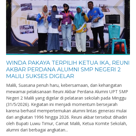
WINDA PAKAYA TERPILIH KETUA IKA, REUNI
AKBAR PERDANA ALUMNI SMP NEGERI 2
MALILI SUKSES DIGELAR
Malili, Suasana penuh haru, kebersamaan, dan kehangatan
mewarnai pelaksanaan Reuni Akbar Perdana Alumni UPT SMP
Negeri 2 Malili yang digelar di pelataran sekolah pada Minggu
(31/5/2026). Kegiatan ini menjadi momentum bersejarah
karena berhasil mempertemukan alumni lintas generasi mulai
dari angkatan 1996 hingga 2026. Reuni akbar tersebut dihadiri
oleh Bupati Luwu Timur, Camat Malili, Ketua Komite Sekolah,
alumni dari berbagai angkatan...