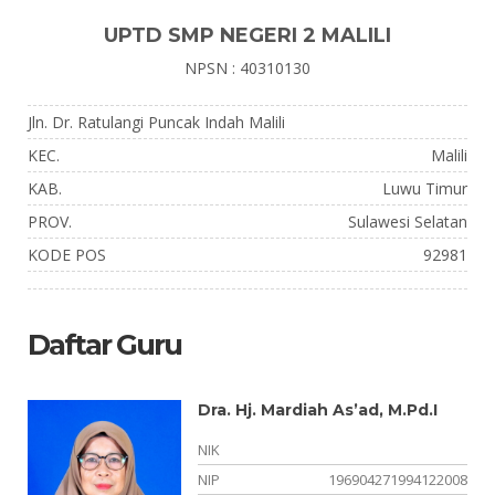
UPTD SMP NEGERI 2 MALILI
NPSN : 40310130
Jln. Dr. Ratulangi Puncak Indah Malili
KEC.
Malili
KAB.
Luwu Timur
PROV.
Sulawesi Selatan
KODE POS
92981
Daftar Guru
Dra. Hj. Mardiah As’ad, M.Pd.I
01
NIK
01
NIP
196904271994122008