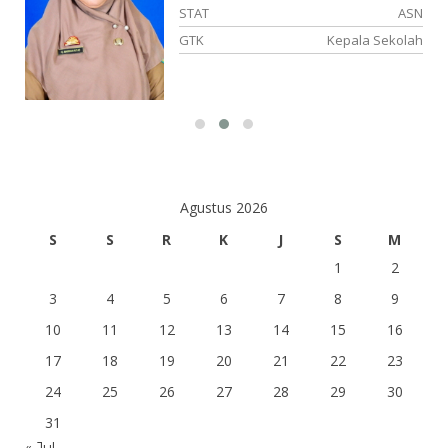
SN
STAT
ASN
ka
GTK
Kepala Sekolah
Agustus 2026
S
S
R
K
J
S
M
1
2
3
4
5
6
7
8
9
10
11
12
13
14
15
16
17
18
19
20
21
22
23
24
25
26
27
28
29
30
31