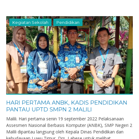
Kegiatan Sekolah
Pendidikan
HARI PERTAMA ANBK, KADIS PENDIDIKAN
PANTAU UPTD SMPN 2 MALILI
Malili. Hari pertama senin 19 september 2022 Pelaksanaan
Assesmen Nasional Berbasis Komputer (ANBK), SMP Negeri 2
Malili dipantau langsung oleh Kepala Dinas Pendidikan dan
kebudayaan Luwu Timur, Drs, Labese untuk melihat