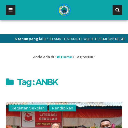
6 tahun yang lalu
/ SELAMAT DATANG DI WEBSITE RESMI SMP NEGERI 2 MALI
Anda ada di :
Home
/
Tag "ANBK"
Tag : ANBK
Kegiatan Sekolah
Pendidikan