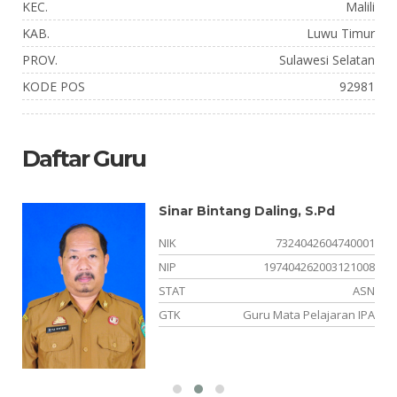
KEC.
Malili
KAB.
Luwu Timur
PROV.
Sulawesi Selatan
KODE POS
92981
Daftar Guru
Sinar Bintang Daling, S.Pd
NIK
7324042604740001
22
NIP
197404262003121008
NS
STAT
ASN
OK
GTK
Guru Mata Pelajaran IPA