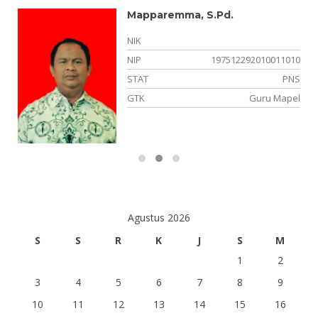
Mapparemma, S.Pd.
NIK
NIP
197512292010011010
NS
STAT
PNS
am
GTK
Guru Mapel
Agustus 2026
S
S
R
K
J
S
M
1
2
3
4
5
6
7
8
9
10
11
12
13
14
15
16