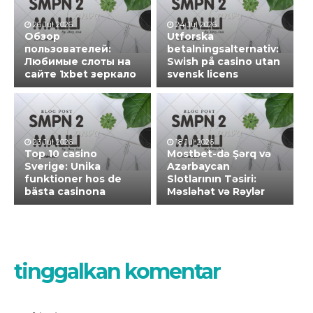
26 Jul 2026
24 Jul 2026
Обзор
Utforska
пользователей:
betalningsalternativ:
Любимые слоты на
Swish på casino utan
сайте 1xbet зеркало
svensk licens
23 Jul 2026
18 Jul 2026
Top 10 casino
Mostbet-də Şərq və
Sverige: Unika
Azərbaycan
funktioner hos de
Slotlarının Təsiri:
bästa casinona
Məsləhət və Rəylər
tinggalkan komentar