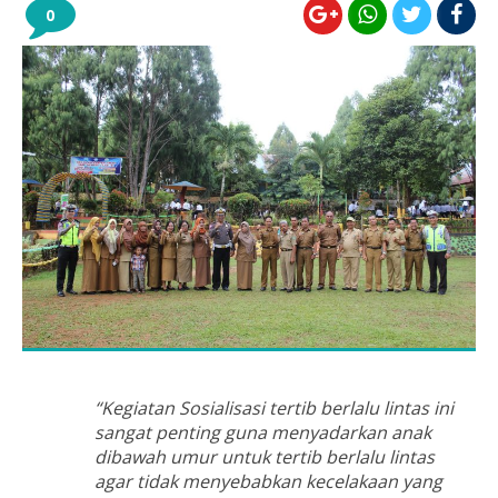
0
“Kegiatan Sosialisasi tertib berlalu lintas ini
sangat penting guna menyadarkan anak
dibawah umur untuk tertib berlalu lintas
agar tidak menyebabkan kecelakaan yang