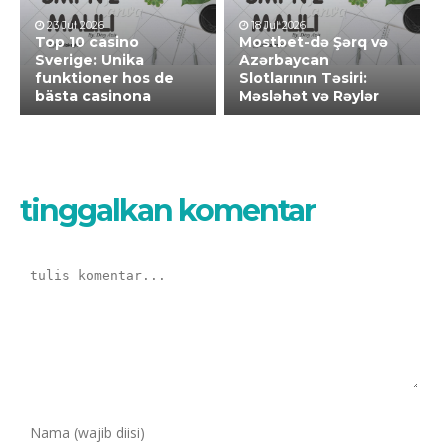
23 Jul 2026
18 Jul 2026
Top 10 casino
Mostbet-də Şərq və
Sverige: Unika
Azərbaycan
funktioner hos de
Slotlarının Təsiri:
bästa casinona
Məsləhət və Rəylər
tinggalkan komentar