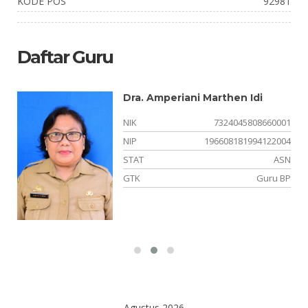
KODE POS
92981
Daftar Guru
Dra. Amperiani Marthen Idi
01
NIK
7324045808660001
03
NIP
196608181994122004
SN
STAT
ASN
KN
GTK
Guru BP
Agustus 2026