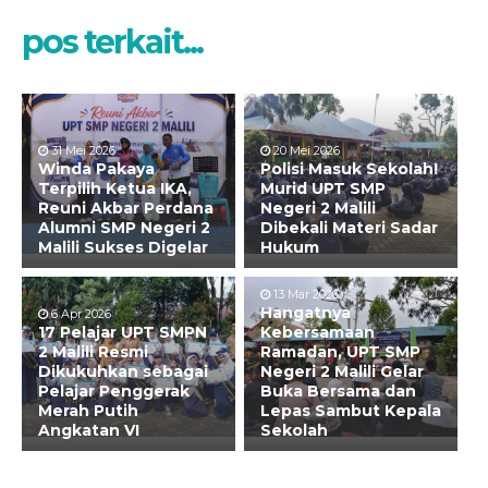
pos terkait...
31 Mei 2026
20 Mei 2026
Winda Pakaya
Polisi Masuk Sekolah!
Terpilih Ketua IKA,
Murid UPT SMP
Reuni Akbar Perdana
Negeri 2 Malili
Alumni SMP Negeri 2
Dibekali Materi Sadar
Malili Sukses Digelar
Hukum
13 Mar 2026
Hangatnya
6 Apr 2026
17 Pelajar UPT SMPN
Kebersamaan
2 Malili Resmi
Ramadan, UPT SMP
Dikukuhkan sebagai
Negeri 2 Malili Gelar
Pelajar Penggerak
Buka Bersama dan
Merah Putih
Lepas Sambut Kepala
Angkatan VI
Sekolah