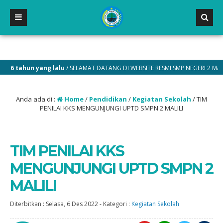
hun yang lalu
/ SELAMAT DATANG DI WEBSITE RESMI SMP NEGERI 2 MALILI
Anda ada di :
Home
/
Pendidikan
/
Kegiatan Sekolah
/
TIM
PENILAI KKS MENGUNJUNGI UPTD SMPN 2 MALILI
TIM PENILAI KKS
MENGUNJUNGI UPTD SMPN 2
MALILI
Diterbitkan :
Selasa, 6 Des 2022
-
Kategori :
Kegiatan Sekolah