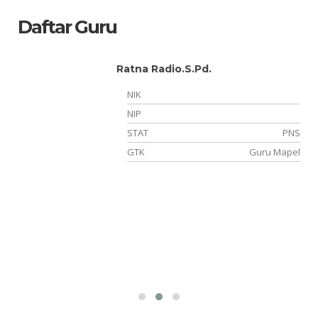
Daftar Guru
Ratna Radio.S.Pd.
NIK
22
NIP
NS
STAT
PNS
OK
GTK
Guru Mapel