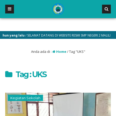
un yang lalu
/ SELAMAT DATANG DI WEBSITE RESMI SMP NEGERI 2 MALILI
Anda ada di :
Home
/
Tag "UKS"
Tag : UKS
Kegiatan Sekolah