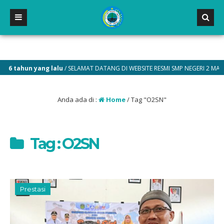
hun yang lalu
/ SELAMAT DATANG DI WEBSITE RESMI SMP NEGERI 2 MALILI
Anda ada di :
Home
/
Tag "O2SN"
Tag : O2SN
Prestasi