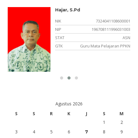
Hajar, S.Pd
02
NIK
7324041108600001
01
NIP
196708111996031003
SN
STAT
ASN
GTK
Guru Mata Pelajaran PPKN
is
Agustus 2026
S
S
R
K
J
S
M
1
2
3
4
5
6
8
9
7