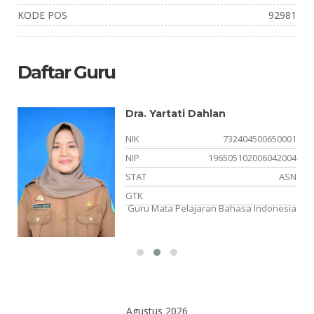
KODE POS
92981
Daftar Guru
Dra. Yartati Dahlan
01
NIK
732404500650001
05
NIP
196505102006042004
SN
STAT
ASN
PA
GTK
Guru Mata Pelajaran Bahasa Indonesia
Agustus 2026