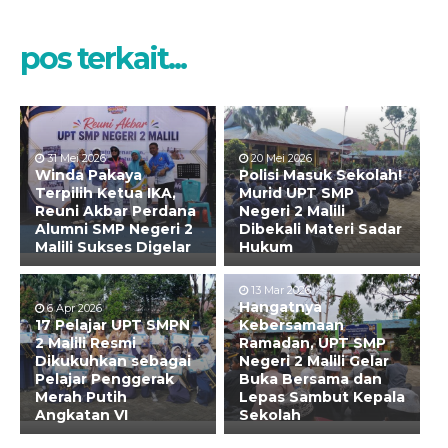
pos terkait...
31 Mei 2026
20 Mei 2026
Winda Pakaya
Polisi Masuk Sekolah!
Terpilih Ketua IKA,
Murid UPT SMP
Reuni Akbar Perdana
Negeri 2 Malili
Alumni SMP Negeri 2
Dibekali Materi Sadar
Malili Sukses Digelar
Hukum
13 Mar 2026
Hangatnya
6 Apr 2026
17 Pelajar UPT SMPN
Kebersamaan
2 Malili Resmi
Ramadan, UPT SMP
Dikukuhkan sebagai
Negeri 2 Malili Gelar
Pelajar Penggerak
Buka Bersama dan
Merah Putih
Lepas Sambut Kepala
Angkatan VI
Sekolah