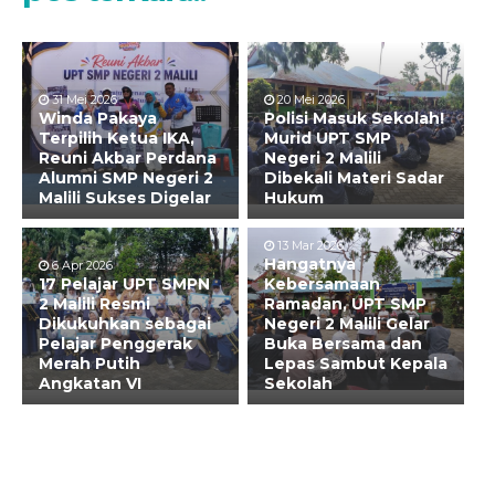
31 Mei 2026
20 Mei 2026
Winda Pakaya
Polisi Masuk Sekolah!
Terpilih Ketua IKA,
Murid UPT SMP
Reuni Akbar Perdana
Negeri 2 Malili
Alumni SMP Negeri 2
Dibekali Materi Sadar
Malili Sukses Digelar
Hukum
13 Mar 2026
Hangatnya
6 Apr 2026
17 Pelajar UPT SMPN
Kebersamaan
2 Malili Resmi
Ramadan, UPT SMP
Dikukuhkan sebagai
Negeri 2 Malili Gelar
Pelajar Penggerak
Buka Bersama dan
Merah Putih
Lepas Sambut Kepala
Angkatan VI
Sekolah