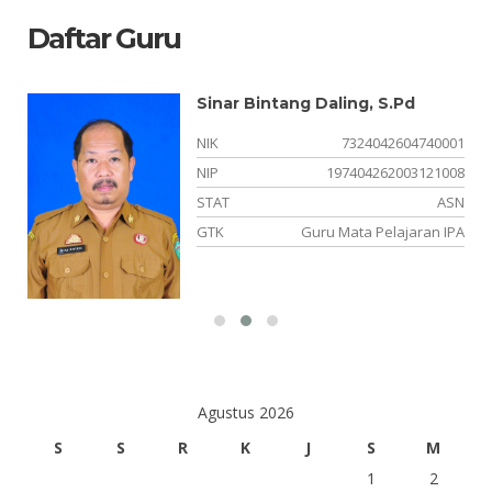
Daftar Guru
Sinar Bintang Daling, S.Pd
NIK
7324042604740001
08
NIP
197404262003121008
SN
STAT
ASN
ah
GTK
Guru Mata Pelajaran IPA
Agustus 2026
S
S
R
K
J
S
M
1
2