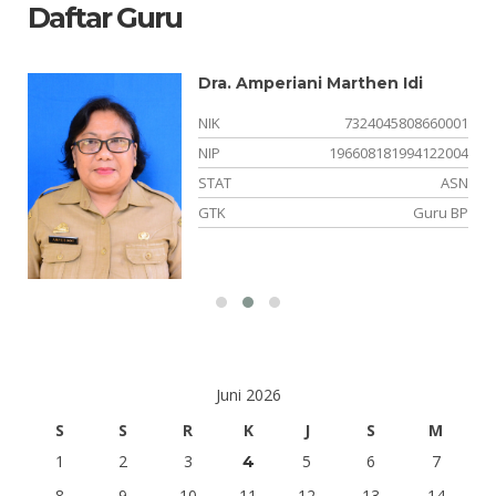
Daftar Guru
Dra. Amperiani Marthen Idi
NIK
7324045808660001
02
NIP
196608181994122004
NS
STAT
ASN
el
GTK
Guru BP
Juni 2026
S
S
R
K
J
S
M
1
2
3
5
6
7
4
8
9
10
11
12
13
14