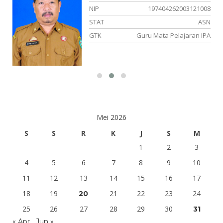
NIP
197404262003121008
or
STAT
ASN
OK
GTK
Guru Mata Pelajaran IPA
Mei 2026
S
S
R
K
J
S
M
1
2
3
4
5
6
7
8
9
10
11
12
13
14
15
16
17
18
19
21
22
23
24
20
25
26
27
28
29
30
31
« Apr
Jun »