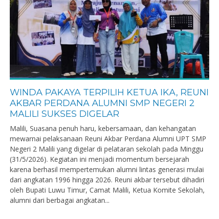
WINDA PAKAYA TERPILIH KETUA IKA, REUNI
AKBAR PERDANA ALUMNI SMP NEGERI 2
MALILI SUKSES DIGELAR
Malili, Suasana penuh haru, kebersamaan, dan kehangatan
mewarnai pelaksanaan Reuni Akbar Perdana Alumni UPT SMP
Negeri 2 Malili yang digelar di pelataran sekolah pada Minggu
(31/5/2026). Kegiatan ini menjadi momentum bersejarah
karena berhasil mempertemukan alumni lintas generasi mulai
dari angkatan 1996 hingga 2026. Reuni akbar tersebut dihadiri
oleh Bupati Luwu Timur, Camat Malili, Ketua Komite Sekolah,
alumni dari berbagai angkatan...