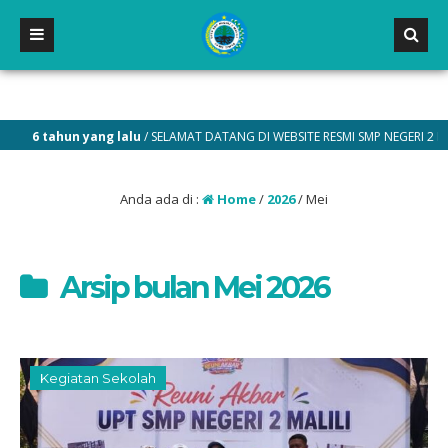
 tahun yang lalu
/ SELAMAT DATANG DI WEBSITE RESMI SMP NEGERI 2 MALILI
Anda ada di :
Home
/
2026
/
Mei
Arsip bulan Mei 2026
Kegiatan Sekolah