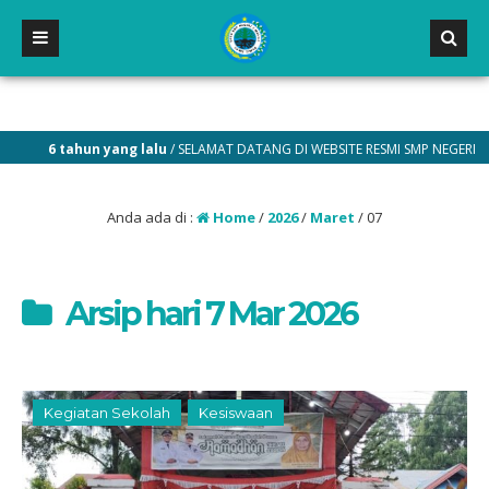
6 tahun yang lalu
/ SELAMAT DATANG DI WEBSITE RESMI SMP NEGERI 2 MAL
Anda ada di :
Home
/
2026
/
Maret
/
07
Arsip hari 7 Mar 2026
Kegiatan Sekolah
Kesiswaan