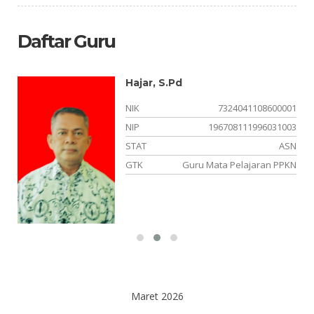
Daftar Guru
Hajar, S.Pd
NIK
7324041108600001
NIP
196708111996031003
NS
STAT
ASN
am
GTK
Guru Mata Pelajaran PPKN
Maret 2026