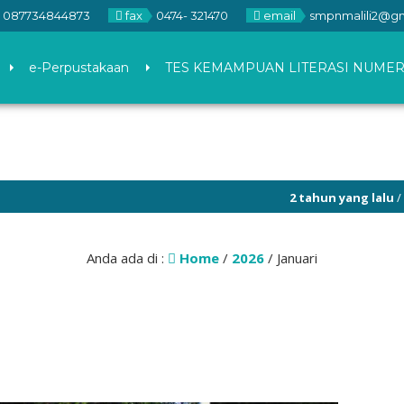
087734844873
fax
0474- 321470
email
smpnmalili2@g
e-Perpustakaan
TES KEMAMPUAN LITERASI NUMER
2 tahun yang lalu
/
6
Anda ada di :
Home
/
2026
/
Januari