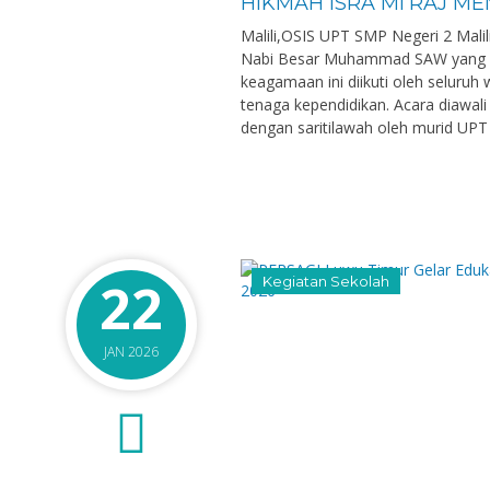
HIKMAH ISRA MI’RAJ ME
Malili,OSIS UPT SMP Negeri 2 Malil
Nabi Besar Muhammad SAW yang be
keagamaan ini diikuti oleh seluruh
tenaga kependidikan. Acara diawali
dengan saritilawah oleh murid UPT S
22
Kegiatan Sekolah
JAN 2026
0