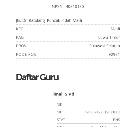
NPSN : 40310130
Jln. Dr. Ratulangi Puncak Indah Malili
KEC.
Malili
KAB.
Luwu Timur
PROV.
Sulawesi Selatan
KODE POS
92981
Daftar Guru
Ilmal, S.Pd
NIK
122006
NIP
198609172019031002
PNS
STAT
PNS