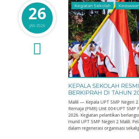
26
Kegiatan Sekolah
Kesiswaa
JAN 2026
0
KEPALA SEKOLAH RESMI
BERKIPRAH DI TAHUN 2
Malili — Kepala UPT SMP Negeri 2 
Pd
Dra. Hj. Mardiah A
Remaja (PMR) Unit 004 UPT SMP Neg
NIK
2026. Kegiatan pelantikan berlangs
murid UPT SMP Negeri 2 Malili. P
198609172019031002
NIP
19
dalam regenerasi organisasi sekalig
PNS
STAT