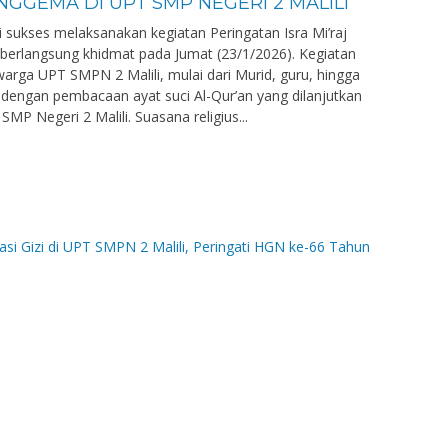
NGGEMA DI UPT SMP NEGERI 2 MALILI
i sukses melaksanakan kegiatan Peringatan Isra Mi’raj
rlangsung khidmat pada Jumat (23/1/2026). Kegiatan
 warga UPT SMPN 2 Malili, mulai dari Murid, guru, hingga
 dengan pembacaan ayat suci Al-Qur’an yang dilanjutkan
MP Negeri 2 Malili. Suasana religius...