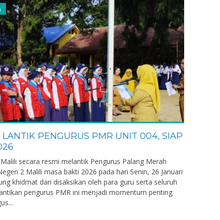
n
 LANTIK PENGURUS PMR UNIT 004, SIAP
026
Malili secara resmi melantik Pengurus Palang Merah
s’ad, M.Pd.I
Hj. Darmawati, S.Pd.
eri 2 Malili masa bakti 2026 pada hari Senin, 26 Januari
NIK
ung khidmat dan disaksikan oleh para guru serta seluruh
elantikan pengurus PMR ini menjadi momentum penting
6904271994122008
NIP
197605032003
us...
ASN
STAT