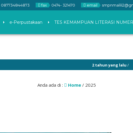
087734844873
fax
0474- 321470
email
smpnmalili2@g
e-Perpustakaan
TES KEMAMPUAN LITERASI NUMER
2 tahun yang lalu
/
6 tahun 
Anda ada di :
Home
/
2025