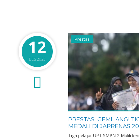
Guru Mata Pelajaran IPA
GTK
Guru Mata Pelajar
Indonesia
12
Prestasi
DES 2025
0
PRESTASI GEMILANG! TI
MEDALI DI JAPRENAS 20
Tiga pelajar UPT SMPN 2 Malili k