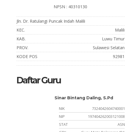
NPSN : 40310130
Jln. Dr. Ratulangi Puncak Indah Malili
KEC.
Malili
KAB.
Luwu Timur
PROV.
Sulawesi Selatan
KODE POS
92981
Daftar Guru
Sinar Bintang Daling, S.Pd
600001
NIK
7324042604740001
031003
NIP
197404262003121008
ASN
STAT
ASN