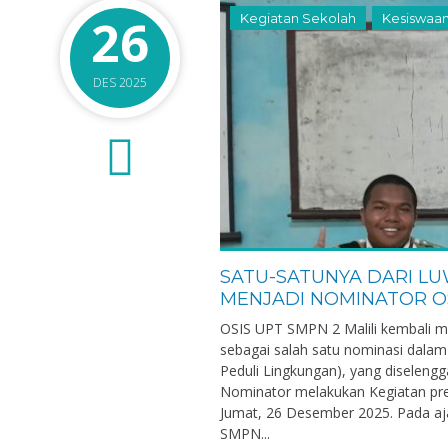
26
Kegiatan Sekolah
Kesiswaa
DES 2025
0
SATU-SATUNYA DARI LUW
MENJADI NOMINATOR O
OSIS UPT SMPN 2 Malili kembali m
ntang Daling, S.Pd
Dra. Yartati Dahl
sebagai salah satu nominasi dalam
7324042604740001
NIK
Peduli Lingkungan), yang diseleng
Nominator melakukan Kegiatan pre
197404262003121008
NIP
19
Jumat, 26 Desember 2025. Pada aja
ASN
STAT
SMPN...