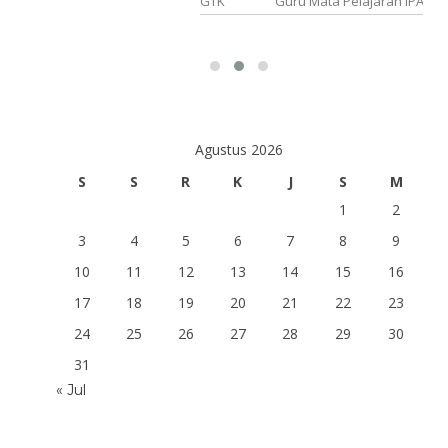
an PPKN
GTK
Guru Mata Pelajaran IPA
Agustus 2026
S
S
R
K
J
S
M
1
2
3
4
5
6
7
8
9
10
11
12
13
14
15
16
17
18
19
20
21
22
23
24
25
26
27
28
29
30
31
« Jul