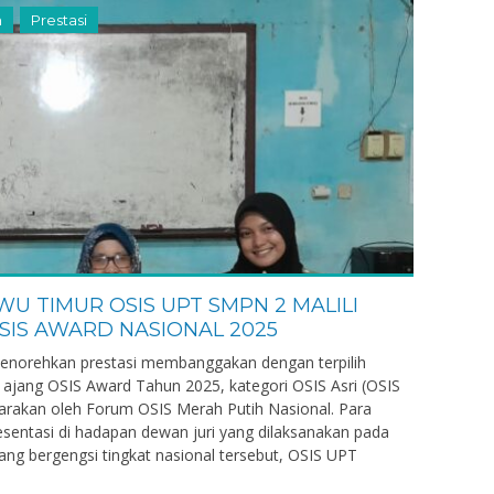
n
Prestasi
U TIMUR OSIS UPT SMPN 2 MALILI
SIS AWARD NASIONAL 2025
enorehkan prestasi membanggakan dengan terpilih
an
Hajar, S.Pd
 ajang OSIS Award Tahun 2025, kategori OSIS Asri (OSIS
732404500650001
NIK
7324041108
garakan oleh Forum OSIS Merah Putih Nasional. Para
sentasi di hadapan dewan juri yang dilaksanakan pada
6505102006042004
NIP
196708111996
ng bergengsi tingkat nasional tersebut, OSIS UPT
ASN
STAT