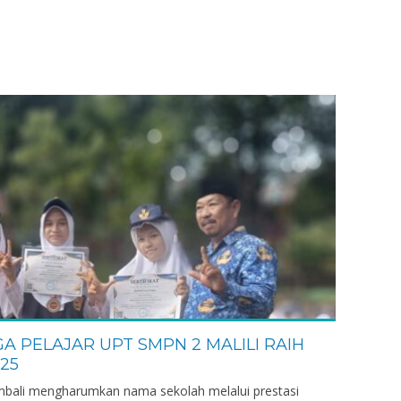
GTK
Guru Mata Pelajar
an Bahasa
GA PELAJAR UPT SMPN 2 MALILI RAIH
25
embali mengharumkan nama sekolah melalui prestasi