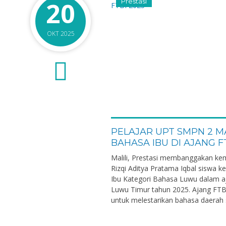
20
Prestasi
OKT 2025
0
PELAJAR UPT SMPN 2 MA
BAHASA IBU DI AJANG F
Malili, Prestasi membanggakan kemb
Rizqi Aditya Pratama Iqbal siswa k
Ibu Kategori Bahasa Luwu dalam aj
Luwu Timur tahun 2025. Ajang FTB
untuk melestarikan bahasa daerah se