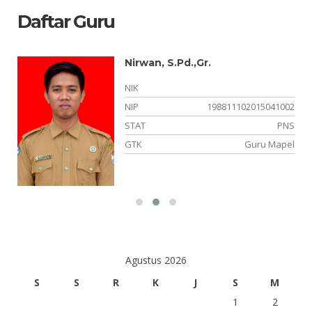
Daftar Guru
Nirwan, S.Pd.,Gr.
NIK
08
NIP
198811102015041002
SN
STAT
PNS
ah
GTK
Guru Mapel
Agustus 2026
S
S
R
K
J
S
M
1
2