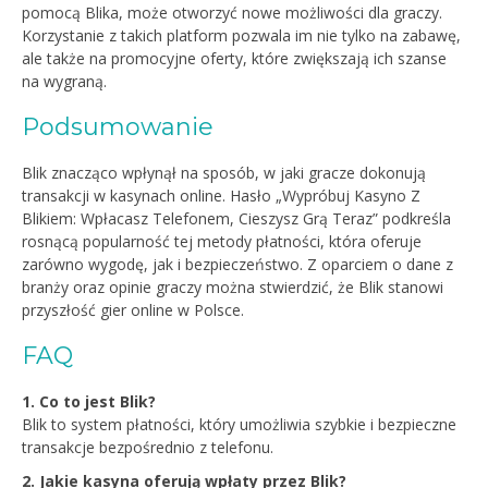
pomocą Blika, może otworzyć nowe możliwości dla graczy.
Korzystanie z takich platform pozwala im nie tylko na zabawę,
ale także na promocyjne oferty, które zwiększają ich szanse
na wygraną.
Podsumowanie
Blik znacząco wpłynął na sposób, w jaki gracze dokonują
transakcji w kasynach online. Hasło „Wypróbuj Kasyno Z
Blikiem: Wpłacasz Telefonem, Cieszysz Grą Teraz” podkreśla
rosnącą popularność tej metody płatności, która oferuje
zarówno wygodę, jak i bezpieczeństwo. Z oparciem o dane z
branży oraz opinie graczy można stwierdzić, że Blik stanowi
przyszłość gier online w Polsce.
FAQ
1. Co to jest Blik?
Blik to system płatności, który umożliwia szybkie i bezpieczne
transakcje bezpośrednio z telefonu.
2. Jakie kasyna oferują wpłaty przez Blik?