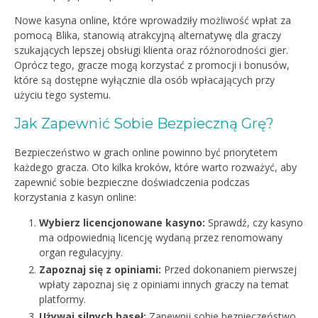
Nowe kasyna online, które wprowadziły możliwość wpłat za
pomocą Blika, stanowią atrakcyjną alternatywę dla graczy
szukających lepszej obsługi klienta oraz różnorodności gier.
Oprócz tego, gracze mogą korzystać z promocji i bonusów,
które są dostępne wyłącznie dla osób wpłacających przy
użyciu tego systemu.
Jak Zapewnić Sobie Bezpieczną Grę?
Bezpieczeństwo w grach online powinno być priorytetem
każdego gracza. Oto kilka kroków, które warto rozważyć, aby
zapewnić sobie bezpieczne doświadczenia podczas
korzystania z kasyn online:
Wybierz licencjonowane kasyno:
Sprawdź, czy kasyno
ma odpowiednią licencję wydaną przez renomowany
organ regulacyjny.
Zapoznaj się z opiniami:
Przed dokonaniem pierwszej
wpłaty zapoznaj się z opiniami innych graczy na temat
platformy.
Używaj silnych haseł:
Zapewnij sobie bezpieczeństwo,