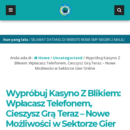
yang lalu
/ SELAMAT DATANG DI WEBSITE RESMI SMP NEGERI 2 MALILI
Anda ada di :
Home
/
Uncategorized
/
Wypróbuj Kasyno Z
Blikiem: Wpłacasz Telefonem, Cieszysz Grą Teraz – Nowe
Możliwości w Sektorze Gier Online
Wypróbuj Kasyno Z Blikiem:
Wpłacasz Telefonem,
Cieszysz Grą Teraz – Nowe
Możliwości w Sektorze Gier