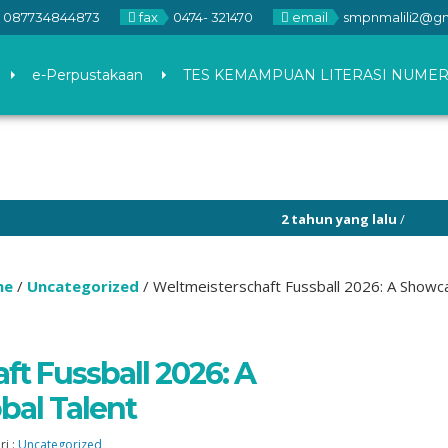
087734844873
fax
0474- 321470
email
smpnmalili2@g
e-Perpustakaan
TES KEMAMPUAN LITERASI NUMER
2 tahun yang lalu
/
6 tahun y
me
/
Uncategorized
/
Weltmeisterschaft Fussball 2026: A Showca
t Fussball 2026: A
bal Talent
ri :
Uncategorized