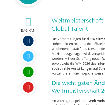
Weltmeisterschaft 
0
Global Talent
BAGIKAN
Die Vorbereitungen für die
Weltmei
Höhepunkt erreicht, da die offizie
Wochenende stattfand. Diese bedeu
Mexiko ausgetragen wird, versprich
werden. Mit der Schaffung neuer R
zuvor, zieht die WM 2026 das Inter
auch direkte Auswirkungen auf Spiel
konzentrieren, die möglicherweise T
nwar,S.Pd.Gr.,M.Pd.
Indrayani, S.Pd.I
Die wichtigsten Änd
NIK
Weltmeisterschaft 
198302042015031001
NIP
19
PNS
STAT
Ein wichtiger Aspekt der
Weltmeist