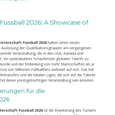
Fussball 2026: A Showcase of
sterschaft Fussball 2026
haben einen neuen
lle Auslosung der Qualifikationsgruppen am vergangenen
tende Veranstaltung, die in den USA, Kanada und
t, ein spektakuläres Schaufenster globalen Talents zu
ekorde und der Einbindung von mehr Mannschaften als je
esse von Millionen Fußballfans weltweit auf sich. Das hat
ertransfers und die lokalen Ligen, die sich auf die Talente
eil dieser prestigeträchtigen Veranstaltung sein könnten.
Ahmad Rafiq, S.Pd
erungen für die
7324045901740001
NIK
7324041506
2026
7401192006042014
NIP
197806152005
PNS
STAT
erschaft Fussball 2026
ist die Erweiterung des Turniers