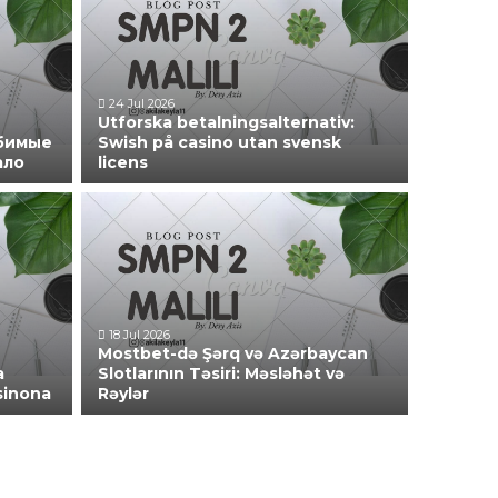
24 Jul 2026
Utforska betalningsalternativ:
юбимые
Swish på casino utan svensk
ало
licens
18 Jul 2026
Mostbet-də Şərq və Azərbaycan
a
Slotlarının Təsiri: Məsləhət və
sinona
Rəylər