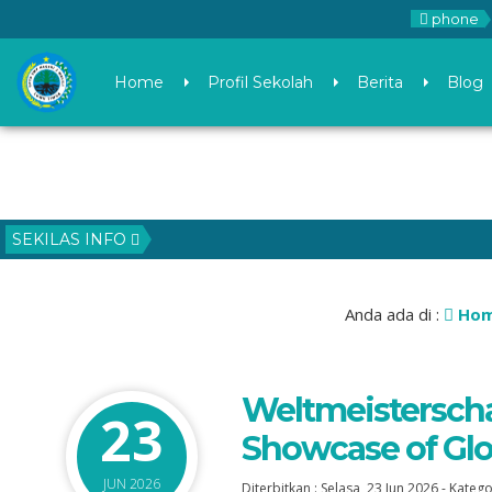
phone
Home
Profil Sekolah
Berita
Blog
SEKILAS INFO
Anda ada di :
Ho
Weltmeisterschaf
23
Showcase of Glo
JUN 2026
Diterbitkan :
Selasa, 23 Jun 2026
-
Katego