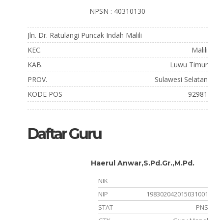
NPSN : 40310130
Jln. Dr. Ratulangi Puncak Indah Malili
KEC.
Malili
KAB.
Luwu Timur
PROV.
Sulawesi Selatan
KODE POS
92981
Daftar Guru
Haerul Anwar,S.Pd.Gr.,M.Pd.
780001
NIK
021007
NIP
198302042015031001
PNS
STAT
PNS