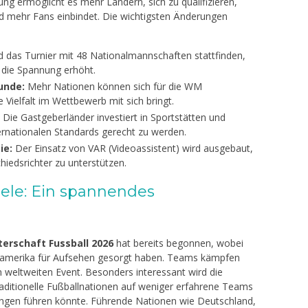
GTK
Guru Mata Pe
g ermöglicht es mehr Ländern, sich zu qualifizieren,
an Bahasa Inggris
 mehr Fans einbindet. Die wichtigsten Änderungen
d das Turnier mit 48 Nationalmannschaften stattfinden,
 die Spannung erhöht.
unde:
Mehr Nationen können sich für die WM
e Vielfalt im Wettbewerb mit sich bringt.
Die Gastgeberländer investiert in Sportstätten und
ernationalen Standards gerecht zu werden.
ie:
Der Einsatz von VAR (Videoassistent) wird ausgebaut,
iedsrichter zu unterstützen.
iele: Ein spannendes
erschaft Fussball 2026
hat bereits begonnen, wobei
üdamerika für Aufsehen gesorgt haben. Teams kämpfen
 weltweiten Event. Besonders interessant wird die
traditionelle Fußballnationen auf weniger erfahrene Teams
ngen führen könnte. Führende Nationen wie Deutschland,