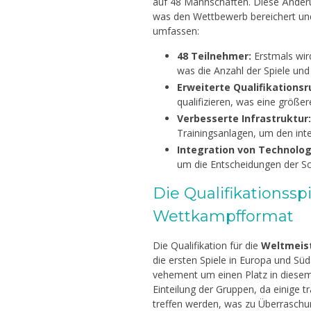
Guru Mapel
GTK
auf 48 Mannschaften. Diese Änderun
Guru Mata Pelajar
was den Wettbewerb bereichert und
umfassen:
48 Teilnehmer:
Erstmals wir
was die Anzahl der Spiele und
Erweiterte Qualifikationsr
qualifizieren, was eine größer
Verbesserte Infrastruktur:
Trainingsanlagen, um den int
Integration von Technolog
um die Entscheidungen der Sch
Die Qualifikationssp
Wettkampfformat
Die Qualifikation für die
Weltmeist
die ersten Spiele in Europa und S
vehement um einen Platz in diesem
Einteilung der Gruppen, da einige 
treffen werden, was zu Überraschu