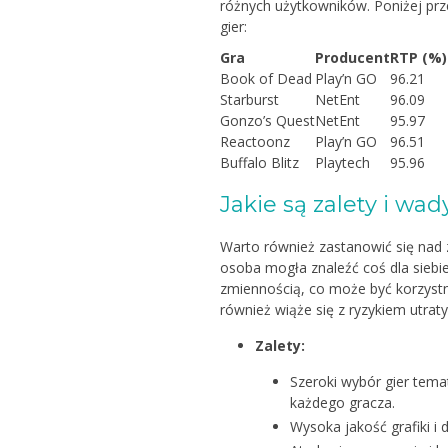
różnych użytkowników. Poniżej pr
gier:
Gra
Producent
RTP (%)
Book of Dead
Play’n GO
96.21
Starburst
NetEnt
96.09
Gonzo’s Quest
NetEnt
95.97
Reactoonz
Play’n GO
96.51
Buffalo Blitz
Playtech
95.96
Jakie są zalety i wa
Warto również zastanowić się nad 
osoba mogła znaleźć coś dla siebie
zmiennością, co może być korzystn
również wiąże się z ryzykiem utrat
Zalety:
Szeroki wybór gier tema
każdego gracza.
Wysoka jakość grafiki i