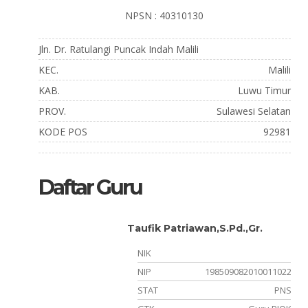
NPSN : 40310130
Jln. Dr. Ratulangi Puncak Indah Malili
KEC.
Malili
KAB.
Luwu Timur
PROV.
Sulawesi Selatan
KODE POS
92981
Daftar Guru
Taufik Patriawan,S.Pd.,Gr.
NIK
NIP
198509082010011022
 Honor
STAT
PNS