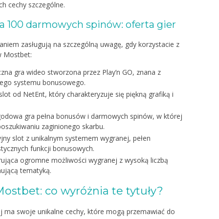
ata Pelajaran IPA
GTK
G
ich cechy szczególne.
a 100 darmowych spinów: oferta gier
zdaniem zasługują na szczególną uwagę, gdy korzystacie z
 Mostbet:
zna gra wideo stworzona przez Play’n GO, znana z
nego systemu bonusowego.
lot od NetEnt, który charakteryzuje się piękną grafiką i
godowa gra pełna bonusów i darmowych spinów, w której
oszukiwaniu zaginionego skarbu.
ny slot z unikalnym systemem wygranej, pełen
tycznych funkcji bonusowych.
erująca ogromne możliwości wygranej z wysoką liczbą
ującą tematyką.
ostbet: co wyróżnia te tytuły?
j ma swoje unikalne cechy, które mogą przemawiać do