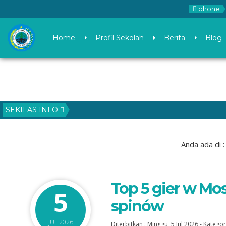
phone
Home
Profil Sekolah
Berita
Blog
SEKILAS INFO
Anda ada di 
Top 5 gier w Mo
5
spinów
JUL 2026
Diterbitkan :
Minggu, 5 Jul 2026
-
Kategor