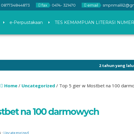
087734844873
fax
0474- 321470
email
smpnmalili2@g
e-Perpustakaan
TES KEMAMPUAN LITERASI NUMER
2 tahun yang lalu
/
6
:
Home
/
Uncategorized
/
Top 5 gier w Mostbet na 100 darm
stbet na 100 darmowych
i :
Uncategorized