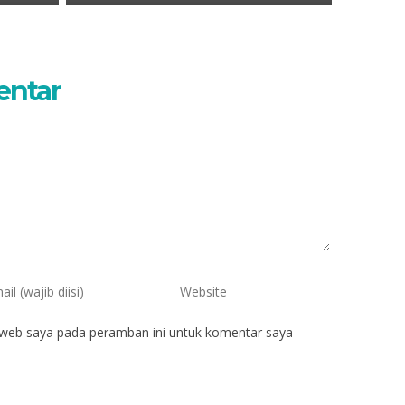
entar
 web saya pada peramban ini untuk komentar saya