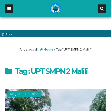
alu
/
alu
/ SELAMAT DATANG DI WEBSITE RESMI SMP NEGERI 2 MALILI
Anda ada di :
Home
/
Tag "UPT SMPN 2 Malili"
Tag : UPT SMPN 2 Malili
Kegiatan Sekolah