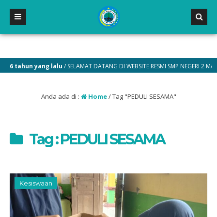
6 tahun yang lalu
/ SELAMAT DATANG DI WEBSITE RESMI SMP NEGERI 2 MALILI
Anda ada di :
Home
/
Tag "PEDULI SESAMA"
Tag : PEDULI SESAMA
Kesiswaan