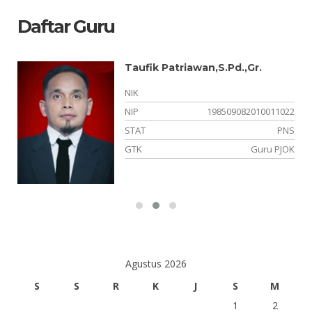
Daftar Guru
Taufik Patriawan,S.Pd.,Gr.
NIK
08
NIP
198509082010011022
SN
STAT
PNS
ah
GTK
Guru PJOK
Agustus 2026
S
S
R
K
J
S
M
1
2