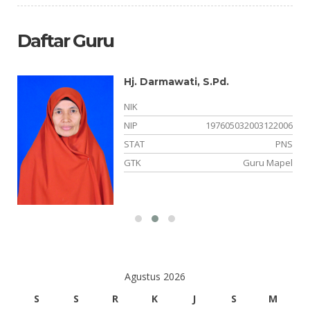
Daftar Guru
Hj. Darmawati, S.Pd.
NIK
NIP
197605032003122006
NS
STAT
PNS
el
GTK
Guru Mapel
Agustus 2026
S
S
R
K
J
S
M