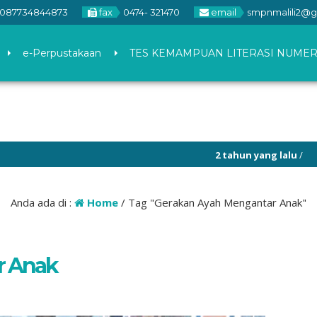
087734844873
fax
0474- 321470
email
smpnmalili2@g
e-Perpustakaan
TES KEMAMPUAN LITERASI NUMER
2 tahun yang lalu
/
Anda ada di :
Home
/
Tag "Gerakan Ayah Mengantar Anak"
r Anak