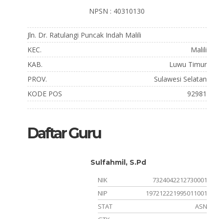
NPSN : 40310130
Jln. Dr. Ratulangi Puncak Indah Malili
KEC.
Malili
KAB.
Luwu Timur
PROV.
Sulawesi Selatan
KODE POS
92981
Daftar Guru
Sulfahmil, S.Pd
780001
NIK
7324042212730001
021005
NIP
197212221995011001
ASN
STAT
ASN