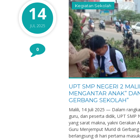
14
Kegiatan Sekolah
JUL 2025
0
UPT SMP NEGERI 2 MAL
MENGANTAR ANAK” DAN
GERBANG SEKOLAH”
l, S.Pd
Risnawati, S.Pd.
Malili, 14 Juli 2025 — Dalam ran
7324042212730001
NIK
guru, dan peserta didik, UPT SMP 
yang sarat makna, yakni Gerakan 
197212221995011001
NIP
Guru Menjemput Murid di Gerbang S
ASN
STAT
berlangsung di hari pertama masuk s