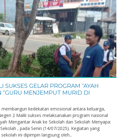
ILI SUKSES GELAR PROGRAM “AYAH
 “GURU MENJEMPUT MURID DI
Muh. Asriadi, S.Pd
gka membangun kedekatan emosional antara keluarga,
NIK
7324043005
Negeri 2 Malili sukses melaksanakan program nasional
Ayah Mengantar Anak ke Sekolah dan Sekolah Menyapa:
NIP
197805302009
ekolah , pada Senin (14/07/2025). Kegiatan yang
Guru Honor
STAT
ekolah ini dipimpin langsung oleh...