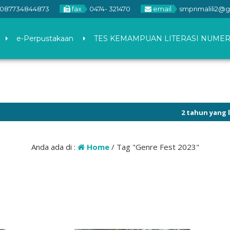
087734844873
fax
0474- 321470
email
smpnmalili2@g
e-Perpustakaan
TES KEMAMPUAN LITERASI NUMER
2 tahun yang lalu
/
Anda ada di :
Home
/
Tag "Genre Fest 2023"