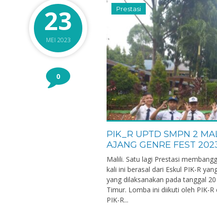
23
Prestasi
MEI 2023
0
PIK_R UPTD SMPN 2 MA
AJANG GENRE FEST 202
Malili. Satu lagi Prestasi membang
rmawati, S.Pd.
Nurcholis, S.Pd.
kali ini berasal dari Eskul PIK-R y
NIK
yang dilaksanakan pada tanggal 2
Timur. Lomba ini diikuti oleh PIK-
197605032003122006
NIP
PIK-R...
PNS
STAT