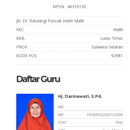
NPSN : 40310130
Jln. Dr. Ratulangi Puncak Indah Malili
KEC.
Malili
KAB.
Luwu Timur
PROV.
Sulawesi Selatan
KODE POS
92981
Daftar Guru
Hj. Darmawati, S.Pd.
780001
NIK
021007
NIP
197605032003122006
PNS
STAT
PNS