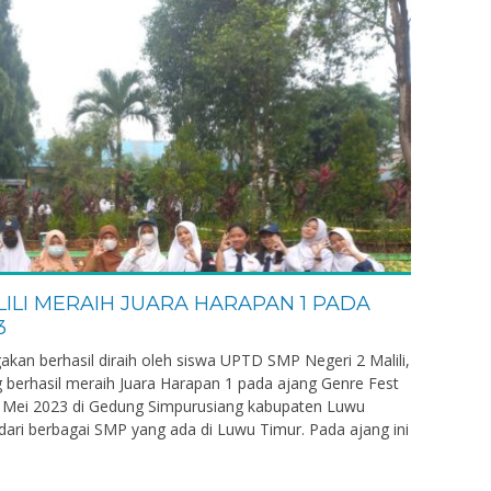
LILI MERAIH JUARA HARAPAN 1 PADA
3
gakan berhasil diraih oleh siswa UPTD SMP Negeri 2 Malili,
I.,Gr.
Ahmad Rafiq, S.Pd
ang berhasil meraih Juara Harapan 1 pada ajang Genre Fest
NIK
7324041506
0 Mei 2023 di Gedung Simpurusiang kabupaten Luwu
R dari berbagai SMP yang ada di Luwu Timur. Pada ajang ini
NIP
197806152005
PNS
STAT