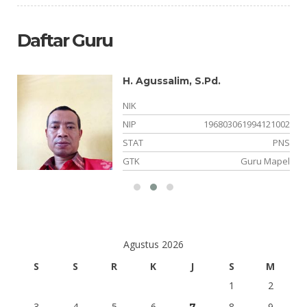
Daftar Guru
H. Agussalim, S.Pd.
NIK
NIP
196803061994121002
NS
STAT
PNS
am
GTK
Guru Mapel
Agustus 2026
S
S
R
K
J
S
M
1
2
3
4
5
6
8
9