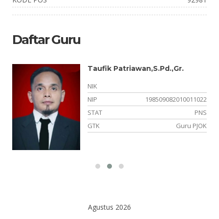
Daftar Guru
Taufik Patriawan,S.Pd.,Gr.
01
NIK
01
NIP
198509082010011022
SN
STAT
PNS
ka
GTK
Guru PJOK
Agustus 2026