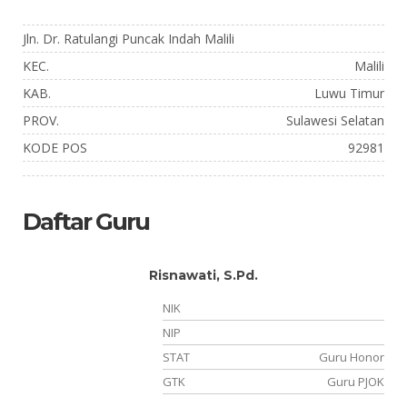
Jln. Dr. Ratulangi Puncak Indah Malili
KEC.
Malili
KAB.
Luwu Timur
PROV.
Sulawesi Selatan
KODE POS
92981
Daftar Guru
Risnawati, S.Pd.
NIK
06
NIP
NS
STAT
Guru Honor
el
GTK
Guru PJOK