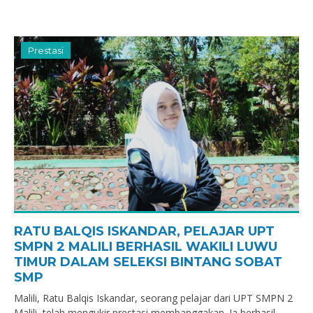
Prestasi
RATU BALQIS ISKANDAR, PELAJAR UPT
SMPN 2 MALILI BERHASIL WAKILI LUWU
TIMUR DALAM SELEKSI BINTANG SOBAT
SMP
Malili, Ratu Balqis Iskandar, seorang pelajar dari UPT SMPN 2
Malili, telah mengukir prestasi membanggakan. Ia berhasil