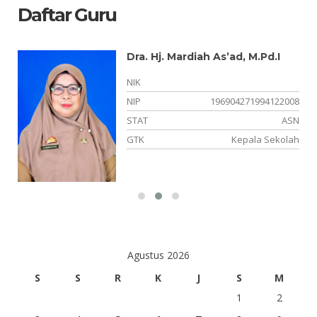
Daftar Guru
Dra. Hj. Mardiah As’ad, M.Pd.I
01
NIK
14
NIP
196904271994122008
NS
STAT
ASN
GTK
Kepala Sekolah
is
Agustus 2026
S
S
R
K
J
S
M
1
2