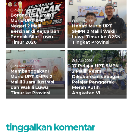
26 Jul 2026
Borong Dua Emas!
Murid UPT SMP
4 Jun 2026
Negeri 2 Malili
Hebat! Murid UPT
Bersinar di Kejuaraan
SMPN 2 Malili Wakili
Pencak Silat Luwu
Luwu Timur ke O2SN
Timur 2026
Tingkat Provinsi
6 Apr 2026
17 Pelajar UPT SMPN
20 Mei 2026
Membanggakan!
2 Malili Resmi
Murid UPT SMPN 2
Dikukuhkan sebagai
Malili Juara Ilustrasi
Pelajar Penggerak
dan Wakili Luwu
Merah Putih
Timur ke Provinsi
Angkatan VI
tinggalkan komentar