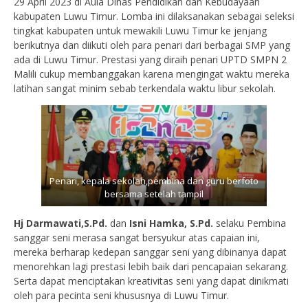
29 April 2023 di Aula Dinas Pendidikan dan Kebudayaan
kabupaten Luwu Timur. Lomba ini dilaksanakan sebagai seleksi
tingkat kabupaten untuk mewakili Luwu Timur ke jenjang
berikutnya dan diikuti oleh para penari dari berbagai SMP yang
ada di Luwu Timur. Prestasi yang diraih penari UPTD SMPN 2
Malili cukup membanggakan karena mengingat waktu mereka
latihan sangat minim sebab terkendala waktu libur sekolah.
Penari, kepala sekolah,pembina dan guru berfoto
bersama setelah tampil
Hj Darmawati,S.Pd.
dan
Isni Hamka, S.Pd.
selaku Pembina
sanggar seni merasa sangat bersyukur atas capaian ini,
mereka berharap kedepan sanggar seni yang dibinanya dapat
menorehkan lagi prestasi lebih baik dari pencapaian sekarang.
Serta dapat menciptakan kreativitas seni yang dapat dinikmati
oleh para pecinta seni khususnya di Luwu Timur.