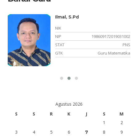
Ilmal, S.Pd
NIK
22
NIP
198609172019031002
NS
STAT
PNS
OK
GTK
Guru Matematika
Agustus 2026
S
S
R
K
J
S
M
1
2
3
4
5
6
8
9
7