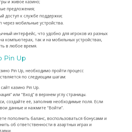
Guru Mapel
GTK
Guru
гры и живое казино;
ные предложения;
й доступ к службе поддержки;
п через мобильные устройства.
ычный интерфейс, что удобно для игроков из разных
на компьютерах, так и на мобильных устройствах,
ть в любое время.
о Pin Up
азино Pin Up, необходимо пройти процесс
ествляется по следующим шагам:
сайт казино Pin Up.
ация” или “Вход” в верхнем углу страницы.
иси, создайте её, заполнив необходимые поля. Если
свои данные и нажмите “Войти”.
ете пополнить баланс, воспользоваться бонусами и
нить об ответственности в азартных играх и
тавки.