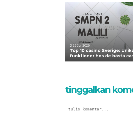
23 Jul 2026
Top 10 casino Sverige: Unik
funktioner hos de bästa ca
tinggalkan kom