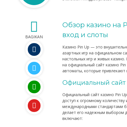
Обзор казино на P
0
вход и слоты
BAGIKAN
Казино Pin Up — это внушитель
азартных игр на официальном са
настольных игр и живых казино.
на официальный сайт казино Pin
автоматы, которые привлекают и
Официальный сайт P
.Pd.,Gr.
Mathius Tampe, 
Официальный сайт казино Pin U
доступ к огромному количеству 
NIK
международными стандартами бе
198811102015041002
NIP
делает его надежным выбором д
включают:
PNS
STAT