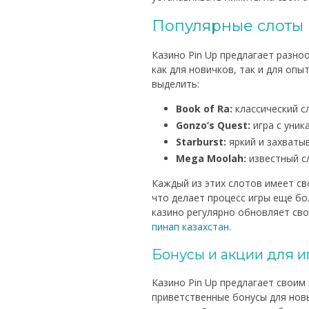
Популярные слоты 
Казино Pin Up предлагает разн
как для новичков, так и для оп
выделить:
Book of Ra:
классический с
Gonzo’s Quest:
игра с уник
Starburst:
яркий и захваты
Mega Moolah:
известный с
Каждый из этих слотов имеет с
что делает процесс игры еще б
казино регулярно обновляет св
пинап казахстан
.
Бонусы и акции для и
Казино Pin Up предлагает своим
приветственные бонусы для нов