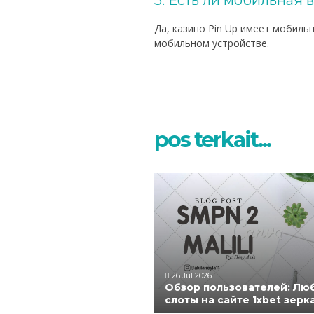
5. Есть ли мобильная 
Да, казино Pin Up имеет мобиль
мобильном устройстве.
pos terkait...
26 Jul 2026
Обзор пользователей: Л
слоты на сайте 1xbet зерк