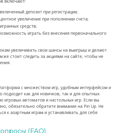
ов включают:
величенный депозит при регистрации;
ентное увеличение при пополнении счета;
игранных средств;
озможность играть без внесения первоначального
окам увеличивать свои шансы на выигрыш и делают
акже стоит следить за акциями на сайте, чтобы не
ения.
платформа с множеством игр, удобным интерфейсом и
 подходит как для новичков, так и для опытных
ю игровых автоматов и настольных игр. Если вы
но, обязательно обратите внимание на Pin Up. Не
ся к азартным играм и устанавливать для себя
вопросы (FAQ)