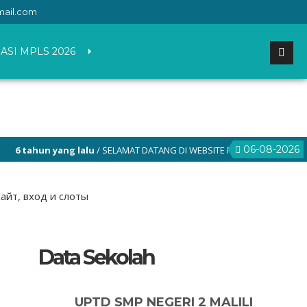
mail.com
ASI MPLS 2026
06-08-2026
ang lalu
/ SELAMAT DATANG DI WEBSITE RESMI SMP NEGERI 2 MALILI
айт, вход и слоты
Data Sekolah
UPTD SMP NEGERI 2 MALILI