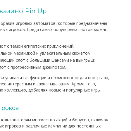
казино Pin Up
ообразие игровых автоматов, которые предназначены
ытных игроков. Среди самых популярных слотов можно
лот с темой египетских приключений;
альной механикой и увлекательным сюжетом;
вающий слот с большими шансами на выигрыш;
лот с прогрессивным джекпотом.
вои уникальные функции и возможности для выигрыша,
олее интересным и захватывающим. Кроме того,
ою коллекцию, добавляя новые и популярные игры
гроков
 пользователям множество акций и бонусов, включая
ых игроков и различные кампании для постоянных