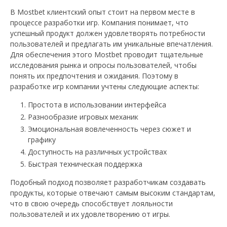
В Mostbet клиентский опыт стоит на первом месте в
процессе разработки игр. Компания понимает, что
успешный продукт должен удовлетворять потребности
пользователей и предлагать им уникальные впечатления.
Для обеспечения этого Mostbet проводит тщательные
исследования рынка и опросы пользователей, чтобы
понять их предпочтения и ожидания. Поэтому в
разработке игр компании учтены следующие аспекты:
Простота в использовании интерфейса
Разнообразие игровых механик
Эмоциональная вовлеченность через сюжет и
графику
Доступность на различных устройствах
Быстрая техническая поддержка
Подобный подход позволяет разработчикам создавать
продукты, которые отвечают самым высоким стандартам,
что в свою очередь способствует лояльности
пользователей и их удовлетворению от игры.