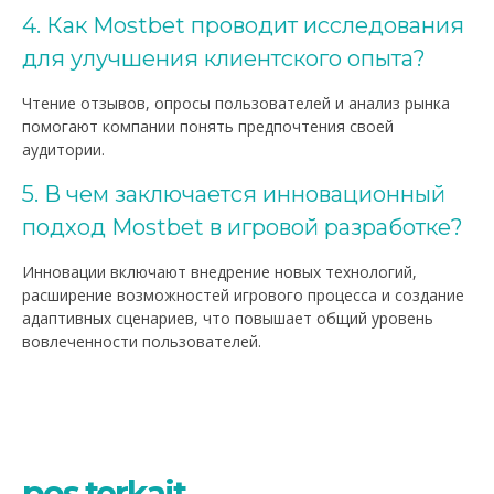
4. Как Mostbet проводит исследования
для улучшения клиентского опыта?
Чтение отзывов, опросы пользователей и анализ рынка
помогают компании понять предпочтения своей
аудитории.
5. В чем заключается инновационный
подход Mostbet в игровой разработке?
Инновации включают внедрение новых технологий,
расширение возможностей игрового процесса и создание
адаптивных сценариев, что повышает общий уровень
вовлеченности пользователей.
pos terkait...