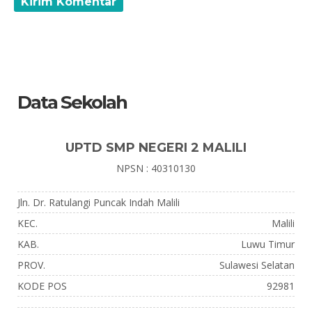
Data Sekolah
UPTD SMP NEGERI 2 MALILI
NPSN : 40310130
Jln. Dr. Ratulangi Puncak Indah Malili
KEC.
Malili
KAB.
Luwu Timur
PROV.
Sulawesi Selatan
KODE POS
92981