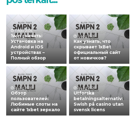
7 Agu 2026
1win скачать:
7 Agu 2026
Установка на
Как узнать, что
Android и iOS
скрывает 1xBet
устройствах –
официальный сайт
Полный обзор
от новичков?
26 Jul 2026
24 Jul 2026
Обзор
Utforska
пользователей:
betalningsalternativ:
Любимые слоты на
Swish på casino utan
сайте 1xbet зеркало
svensk licens