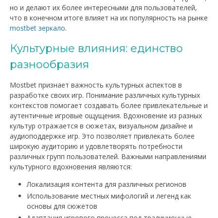
но и делают их более интересными для пользователей,
что в конечном итоге влияет на их популярность на рынке
mostbet зеркало
.
Культурные влияния: единство
разнообразия
Mostbet признает важность культурных аспектов в
разработке своих игр. Понимание различных культурных
контекстов помогает создавать более привлекательные и
аутентичные игровые ощущения. Вдохновение из разных
культур отражается в сюжетах, визуальном дизайне и
аудиоподдержке игр. Это позволяет привлекать более
широкую аудиторию и удовлетворять потребности
различных групп пользователей. Важными направлениями
культурного вдохновения являются:
Локализация контента для различных регионов
Использование местных мифологий и легенд как
основы для сюжетов
Адаптация игрового процесса под традиционные