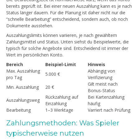
bereits geprüft ist. Bei einer neuen Auszahlung kann es je nach
Status länger dauern. Für die Planung ist daher nicht nur die
“schnelle Bearbeitung” entscheidend, sondern auch, ob noch
Dokumente ausstehen.
Auszahlungslimits können variieren, je nach gewähltem
Zahlungsmittel und Status. Unten siehst du Beispielwerte, die
typisch für solche Angebote sind. Entscheidend ist immer der
Wert im persönlichen Konto.
Bereich
Beispiel-Limit
Hinweis
Max. Auszahlung
Abhängig von
5.000 €
pro Tag
Verifizierung
Gilt meist nach
Min. Auszahlung
20 €
Bonus-Status
Rückzahlung auf
Bei Kartenzahlung
Auszahlungsweg
Einzahlung
häufig
Bearbeitung
1–3 Werktage
Varriert nach Prüfung
Zahlungsmethoden: Was Spieler
typischerweise nutzen