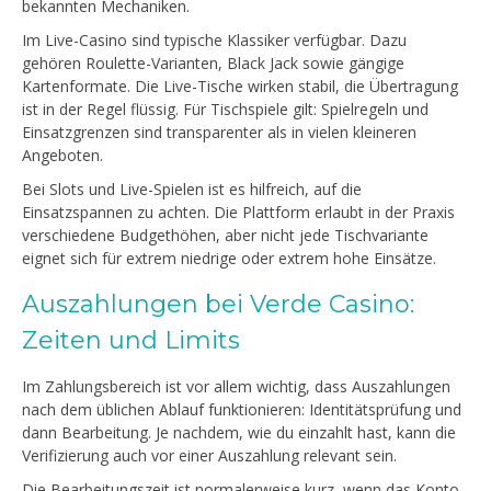
bekannten Mechaniken.
Im Live-Casino sind typische Klassiker verfügbar. Dazu
gehören Roulette-Varianten, Black Jack sowie gängige
Kartenformate. Die Live-Tische wirken stabil, die Übertragung
ist in der Regel flüssig. Für Tischspiele gilt: Spielregeln und
Einsatzgrenzen sind transparenter als in vielen kleineren
Angeboten.
Bei Slots und Live-Spielen ist es hilfreich, auf die
Einsatzspannen zu achten. Die Plattform erlaubt in der Praxis
verschiedene Budgethöhen, aber nicht jede Tischvariante
eignet sich für extrem niedrige oder extrem hohe Einsätze.
Auszahlungen bei Verde Casino:
Zeiten und Limits
Im Zahlungsbereich ist vor allem wichtig, dass Auszahlungen
nach dem üblichen Ablauf funktionieren: Identitätsprüfung und
dann Bearbeitung. Je nachdem, wie du einzahlt hast, kann die
Verifizierung auch vor einer Auszahlung relevant sein.
Die Bearbeitungszeit ist normalerweise kurz, wenn das Konto