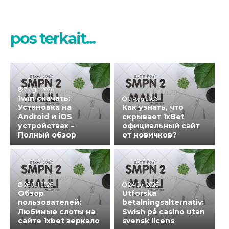
pos terkait...
7 Agu 2026
1win скачать:
7 Agu 2026
Установка на
Как узнать, что
Android и iOS
скрывает 1xBet
устройствах –
официальный сайт
Полный обзор
от новичков?
26 Jul 2026
24 Jul 2026
Обзор
Utforska
пользователей:
betalningsalternativ:
Любимые слоты на
Swish på casino utan
сайте 1xbet зеркало
svensk licens