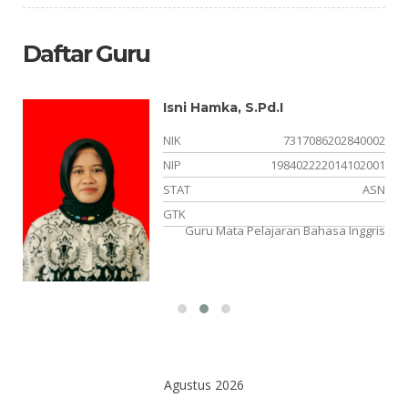
Daftar Guru
Isni Hamka, S.Pd.I
NIK
7317086202840002
NIP
198402222014102001
or
STAT
ASN
OK
GTK
Guru Mata Pelajaran Bahasa Inggris
Agustus 2026