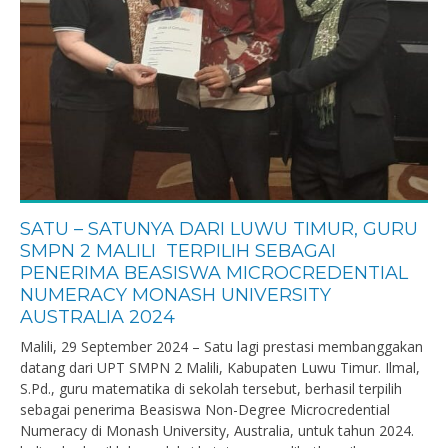
SATU – SATUNYA DARI LUWU TIMUR, GURU
SMPN 2 MALILI TERPILIH SEBAGAI
PENERIMA BEASISWA MICROCREDENTIAL
NUMERACY MONASH UNIVERSITY
AUSTRALIA 2024
Malili, 29 September 2024 – Satu lagi prestasi membanggakan
datang dari UPT SMPN 2 Malili, Kabupaten Luwu Timur. Ilmal,
S.Pd., guru matematika di sekolah tersebut, berhasil terpilih
sebagai penerima Beasiswa Non-Degree Microcredential
Numeracy di Monash University, Australia, untuk tahun 2024.