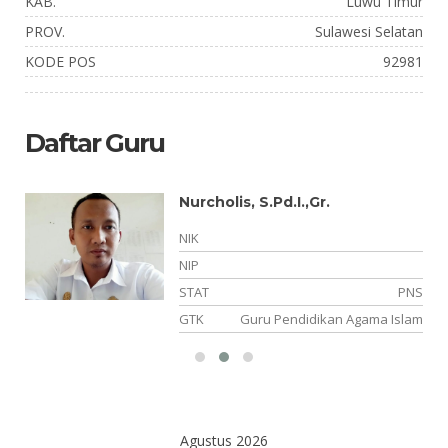
KAB.
Luwu Timur
PROV.
Sulawesi Selatan
KODE POS
92981
Daftar Guru
Nurcholis, S.Pd.I.,Gr.
NIK
NIP
NS
STAT
PNS
el
GTK
Guru Pendidikan Agama Islam
Agustus 2026