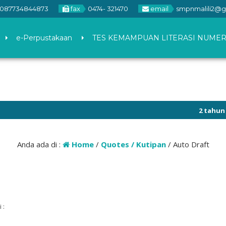
087734844873
fax
0474- 321470
email
smpnmalili2@g
e-Perpustakaan
TES KEMAMPUAN LITERASI NUMER
2 tahun yang l
Anda ada di :
Home
/
Quotes / Kutipan
/
Auto Draft
 :