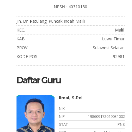
NPSN : 40310130
Jln. Dr. Ratulangi Puncak Indah Malili
KEC.
Malili
KAB.
Luwu Timur
PROV.
Sulawesi Selatan
KODE POS
92981
Daftar Guru
r.
Ilmal, S.Pd
NIK
011022
NIP
198609172019031002
PNS
STAT
PNS