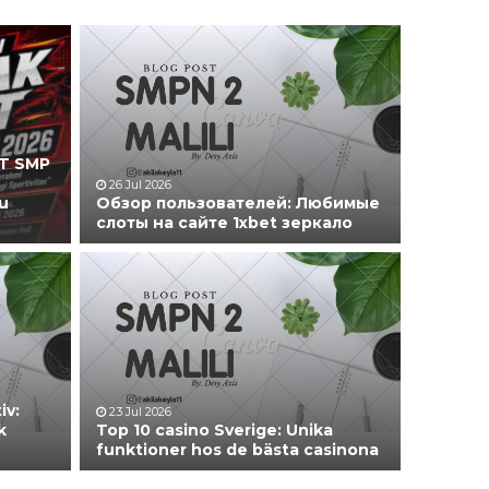
Guru Mapel
GTK
Gur
PT SMP
26 Jul 2026
u
Обзор пользователей: Любимые
слоты на сайте 1xbet зеркало
iv:
23 Jul 2026
k
Top 10 casino Sverige: Unika
funktioner hos de bästa casinona