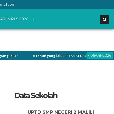
mail.com
ASI MPLS 2026
06-08-2026
alu
/
6 tahun yang lalu
/ SELAMAT DATANG DI WEBSITE RESMI SM
Data Sekolah
UPTD SMP NEGERI 2 MALILI