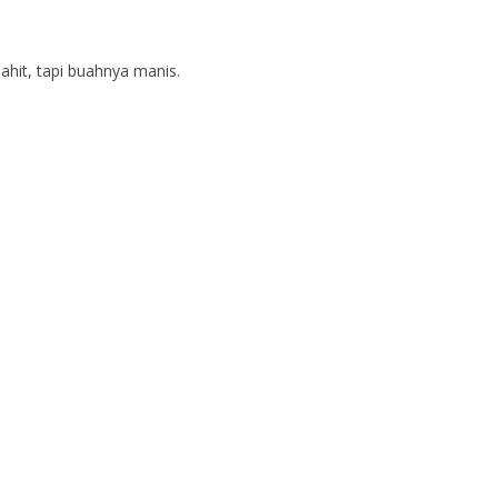
hit, tapi buahnya manis.
.Pd.
Taufik Patriawan,S.Pd.,G
NIK
6803061994121002
NIP
198509082010
PNS
STAT