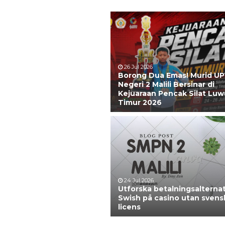
Guru Matematika
GTK
26 Jul 2026
Borong Dua Emas! Murid U
Negeri 2 Malili Bersinar di
Kejuaraan Pencak Silat Luw
Timur 2026
24 Jul 2026
Utforska betalningsalternat
Swish på casino utan svens
licens