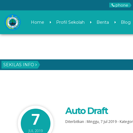
phone
Home
Profil Sekolah
Berita
Blog
SEKILAS INFO
Auto Draft
7
Diterbitkan :
Minggu, 7 Jul 2019
-
Kategori
JUL 2019