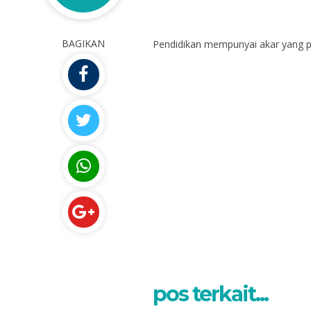
BAGIKAN
Pendidikan mempunyai akar yang pa
S.Pd
H. Agussalim, S
NIK
198609172019031002
NIP
19
pos terkait...
PNS
STAT