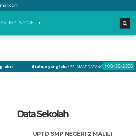
mail.com
ASI MPLS 2026
08-08-2026
u
/
6 tahun yang lalu
/ SELAMAT DATANG DI WEBSITE RESMI SMP N
Data Sekolah
UPTD SMP NEGERI 2 MALILI