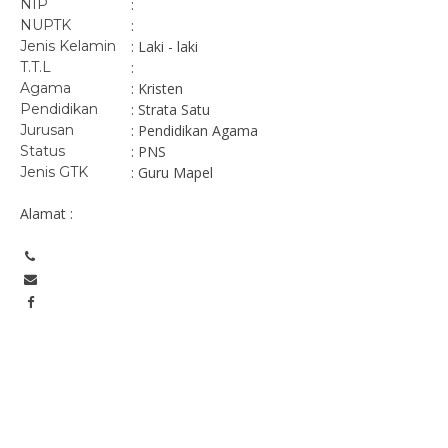
NIP
:
NUPTK
:
Jenis Kelamin
: Laki - laki
T.T.L
:
Agama
: Kristen
Pendidikan
: Strata Satu
Jurusan
: Pendidikan Agama
Status
: PNS
Jenis GTK
: Guru Mapel
Alamat :
nwar,S.Pd.Gr.,M.Pd.
Dra. Yartati Dahl
NIK
198302042015031001
NIP
19
PNS
STAT