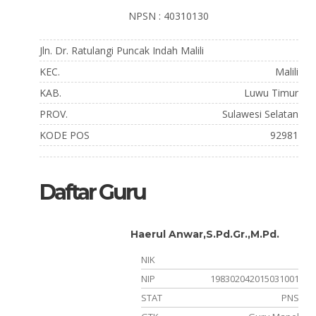
NPSN : 40310130
Jln. Dr. Ratulangi Puncak Indah Malili
KEC.
Malili
KAB.
Luwu Timur
PROV.
Sulawesi Selatan
KODE POS
92981
Daftar Guru
Haerul Anwar,S.Pd.Gr.,M.Pd.
NIK
121002
NIP
198302042015031001
PNS
STAT
PNS