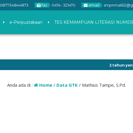
087734844873
fax
0474- 321470
email
smpnmalili2@g
e-Perpustakaan
TES KEMAMPUAN LITERASI NUMER
2 tahun yang lal
Anda ada di :
Home
/
Data GTK
/
Mathius Tampe, S.Pd.