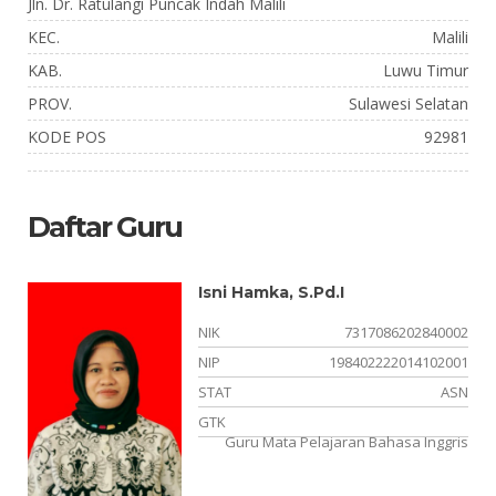
Jln. Dr. Ratulangi Puncak Indah Malili
KEC.
Malili
KAB.
Luwu Timur
PROV.
Sulawesi Selatan
KODE POS
92981
Daftar Guru
Isni Hamka, S.Pd.I
NIK
7317086202840002
NIP
198402222014102001
NS
STAT
ASN
el
GTK
Guru Mata Pelajaran Bahasa Inggris