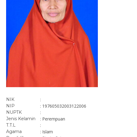
NIK
:
NIP
: 197605032003122006
NUPTK
:
Jenis Kelamin
: Perempuan
T.T.L
:
Agama
: Islam