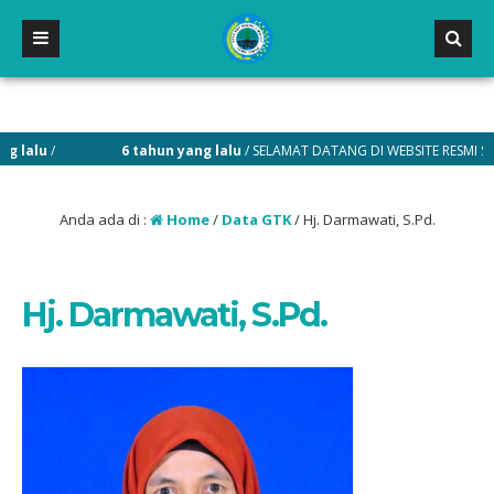
lalu
/
6 tahun yang lalu
/ SELAMAT DATANG DI WEBSITE RESMI SMP NE
Anda ada di :
Home
/
Data GTK
/
Hj. Darmawati, S.Pd.
Hj. Darmawati, S.Pd.