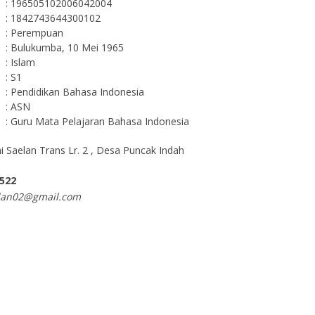
: 196505102006042004
: 1842743644300102
: Perempuan
: Bulukumba, 10 Mei 1965
: Islam
: S1
: Pendidikan Bahasa Indonesia
: ASN
: Guru Mata Pelajaran Bahasa Indonesia
mi Saelan Trans Lr. 2 , Desa Puncak Indah
522
hlan02@gmail.com
Ilmal, S.Pd
NIK
NIP
198609172019
Guru Honor
STAT