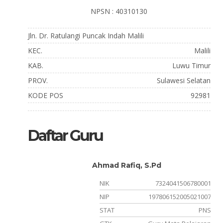
NPSN : 40310130
Jln. Dr. Ratulangi Puncak Indah Malili
KEC.
Malili
KAB.
Luwu Timur
PROV.
Sulawesi Selatan
KODE POS
92981
Daftar Guru
Ahmad Rafiq, S.Pd
NIK
7324041506780001
031002
NIP
197806152005021007
PNS
STAT
PNS