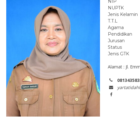
NIP
NUPTK
Jenis Kelamin
T.T.L
Agama
Pendidikan
Jurusan
Status
Jenis GTK
Alamat : Jl. Em
081343583
yartatida
fiq, S.Pd
Dian Sappe,S.Pd.
7324041506780001
NIK
197806152005021007
NIP
PNS
STAT