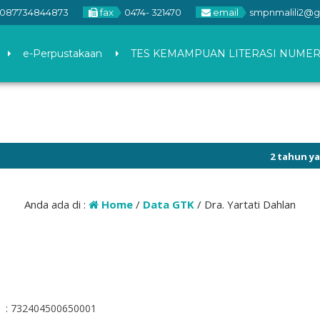
087734844873
fax
0474- 321470
email
smpnmalili2@g
e-Perpustakaan
TES KEMAMPUAN LITERASI NUMER
2 tahun yang l
Anda ada di :
Home
/
Data GTK
/
Dra. Yartati Dahlan
: 732404500650001