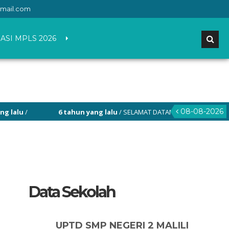
mail.com
ASI MPLS 2026
08-08-2026
alu
/
6 tahun yang lalu
/ SELAMAT DATANG DI WEBSITE RESMI SMP
Data Sekolah
UPTD SMP NEGERI 2 MALILI