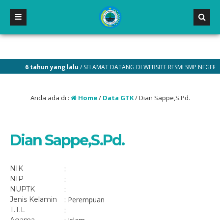
6 tahun yang lalu
/ SELAMAT DATANG DI WEBSITE RESMI SMP NEGERI 2 M
Anda ada di :
Home
/
Data GTK
/
Dian Sappe,S.Pd.
Dian Sappe,S.Pd.
NIK
:
NIP
:
NUPTK
:
Jenis Kelamin
: Perempuan
T.T.L
: