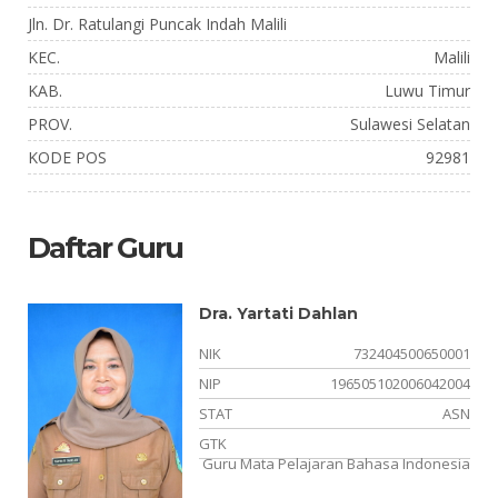
Jln. Dr. Ratulangi Puncak Indah Malili
KEC.
Malili
KAB.
Luwu Timur
PROV.
Sulawesi Selatan
KODE POS
92981
Daftar Guru
Dra. Yartati Dahlan
NIK
732404500650001
10
NIP
196505102006042004
NS
STAT
ASN
el
GTK
Guru Mata Pelajaran Bahasa Indonesia